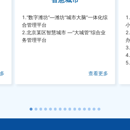
1
.
“数字潍坊”—潍坊“城市大脑”一体化综
1
合管理平台
2
.
北京某区智慧城市 —“大城管”综合业
2
务管理平台
3
4
5
多
查看更多